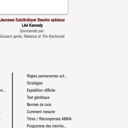
Jeunesse Salut
Indiquer
Besoins spéciaux
Lévi Kennedy
Sponsorisé par:
Suivant après, Rebecca et Tim Kachuriak
Règles permanentes actuelles
Stratégies
Programme des expositions mondiales
Expédition difficile
Test génétique
Normes de race
s
Comment mesurer
s
Titres / Récompenses AMHA
Programme des mini-heures