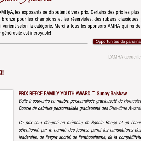
A, les exposants se disputent divers prix. Certains des prix les plus 
n bronze pour les champions et les réservistes, des rubans classique
varient selon la catégorie. Merci à tous les sponsors AMHA qui rende
énérosité est incroyable!
Opportunités de parraina
L'AMHA accueill
9!
PRIX REECE FAMILY YOUTH AWARD ~ Sunny Balshaw
Boîte à souvenirs en marbre personnalisée gracieuseté de
Homestea
Boucle de ceinture personnalisée gracieuseté des
Showtime Awards
Ce prix sera décerné en mémoire de Ronnie Reece et en l'honne
sélectionné par le comité des jeunes, parmi les candidatures de
leadership, de l'esprit sportif, de l'enthousiasme, de la compétitiv