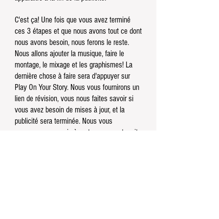
C'est ça! Une fois que vous avez terminé
ces 3 étapes et que nous avons tout ce dont
nous avons besoin, nous ferons le reste.
Nous allons ajouter la musique, faire le
montage, le mixage et les graphismes! La
dernière chose à faire sera d'appuyer sur
Play On Your Story. Nous vous fournirons un
lien de révision, vous nous faites savoir si
vous avez besoin de mises à jour, et la
publicité sera terminée. Nous vous
enverrons une copie à partager sur votre site
Web et sur les réseaux sociaux, et nous
vous en informerons pour la diffusion en
direct de l'AMHA!
Veuillez contacter Luke à Just Add Video
pour commencer votre publicité!
Luke.thorpe@justaddvideo.com