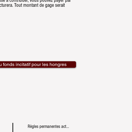
ssé à contribuer, vous pouvez payer par
cturera. Tout montant de gage serait
 fonds incitatif pour les hongres
Règles permanentes actuelles