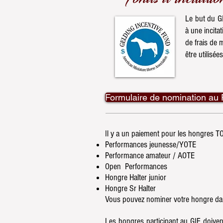
Le but du G
à une incita
de frais de 
être utilisé
Formulaire de nomination au 
Il y a un paiement pour les hongres T
Performances jeunesse/YOTE
Performance amateur / AOTE
Open Performances
Hongre Halter junior
Hongre Sr Halter
Vous pouvez nominer votre hongre dan
Les hongres participant au GIF doiv