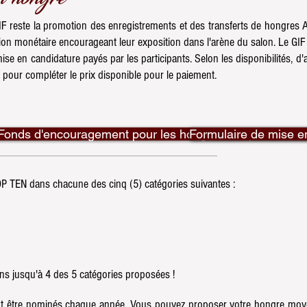
IF reste la promotion des enregistrements et des transferts de hongres
tion monétaire encourageant leur exposition dans l'arène du salon. Le GI
mise en candidature payés par les participants. Selon les disponibilités, 
es pour compléter le prix disponible pour le paiement.
Fonds d'encouragement pour les hongres d'exposition ré
Formulaire de mise en
OP TEN dans chacune des cinq (5) catégories suivantes :
s jusqu'à 4 des 5 catégories proposées !
ent être nominés chaque année. Vous pouvez proposer votre hongre moy