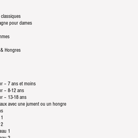
 classiques
pagne pour dames
ommes
s & Hongres
r – 7 ans et moins
r – 8-12 ans
or – 13-18 ans
iaux avec une jument ou un hongre
ns
 1
 2
veau 1
veau 2