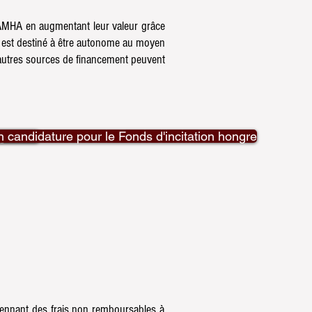
 AMHA en augmentant leur valeur grâce
F est destiné à être autonome au moyen
d'autres sources de financement peuvent
gionale
 candidature pour le Fonds d'incitation hongre
ennant des frais non remboursables à