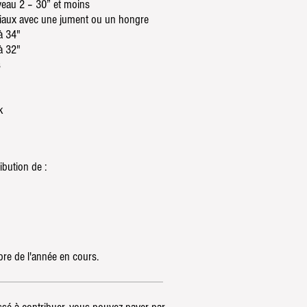
veau 2 – 30” et moins
ciaux avec une jument ou un hongre
à 34"
à 32"
s
k
ibution de :
re de l'année en cours.