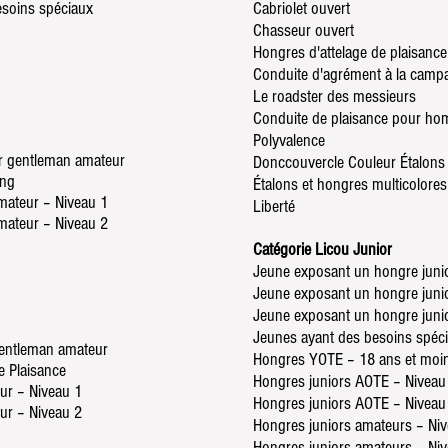
esoins spéciaux
Cabriolet ouvert
Chasseur ouvert
Hongres d'attelage de plaisance
Conduite d'agrément à la cam
Le roadster des messieurs
Conduite de plaisance pour h
Polyvalence
ur gentleman amateur
Donc
couvercle Couleur Étalon
ing
Étalons et hongres multicolores
mateur – Niveau 1
Liberté
mateur – Niveau 2
Catégorie Licou Junior
Jeune exposant un hongre junio
Jeune exposant un hongre junio
Jeune exposant un hongre juni
Jeunes ayant des besoins spéc
 gentleman amateur
Hongres YOTE – 18 ans et moi
e Plaisance
Hongres juniors AOTE – Niveau
ur – Niveau 1
Hongres juniors AOTE – Niveau
ur – Niveau 2
Hongres juniors amateurs – Ni
Hongres juniors amateurs – Ni