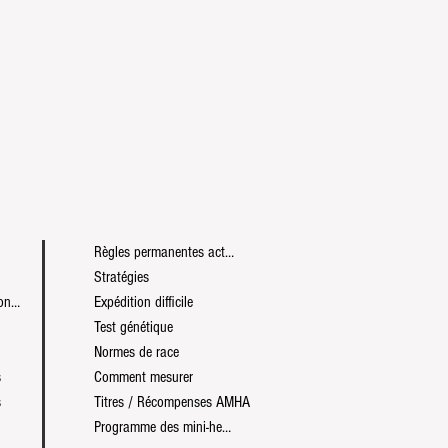
Règles permanentes actuelles
Stratégies
Programme des expositions mondiales
Expédition difficile
Test génétique
Normes de race
s
Comment mesurer
s
Titres / Récompenses AMHA
Programme des mini-heures