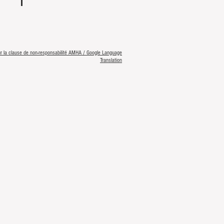
our la clause de non-responsabilité AMHA / Google Language
Translation