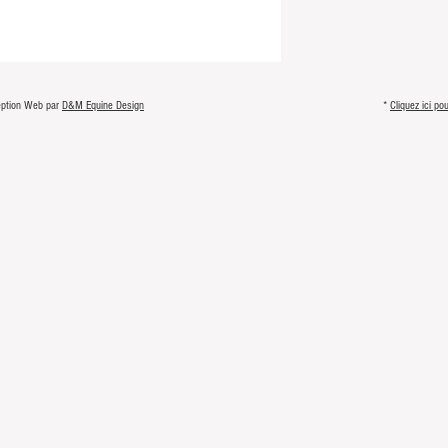
eption Web par
D&M Equine Design
*
Cliquez ici p