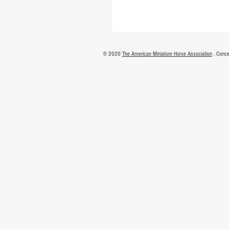
© 2020
The American Miniature Horse Association
. Conc